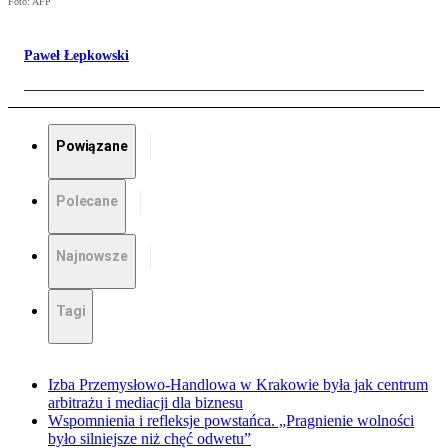
Foto: AFP
Paweł Łepkowski
Powiązane
Polecane
Najnowsze
Tagi
Izba Przemysłowo-Handlowa w Krakowie była jak centrum
arbitrażu i mediacji dla biznesu
Wspomnienia i refleksje powstańca. „Pragnienie wolności
było silniejsze niż chęć odwetu”