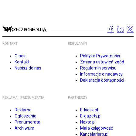
KONTAKT
REGULAMIN
O nas
Polityka Prywatności
Kontakt
Zmiana ustawień zgód
Napisz do nas
Regulamin serwisu
Informacje o nadawcy
Deklaracja dostępności
REKLAMA I PRENUMERATA
PARTNERZY
Reklama
E-kiosk.pl
Ogłoszenia
E-gazety.pl
Prenumerata
Nexto.pl
Archiwum
Mała księgowość
Kancelarierp.pl