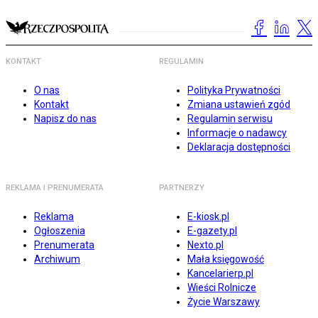
KONTAKT
REGULAMIN
O nas
Polityka Prywatności
Kontakt
Zmiana ustawień zgód
Napisz do nas
Regulamin serwisu
Informacje o nadawcy
Deklaracja dostępności
REKLAMA I PRENUMERATA
PARTNERZY
Reklama
E-kiosk.pl
Ogłoszenia
E-gazety.pl
Prenumerata
Nexto.pl
Archiwum
Mała księgowość
Kancelarierp.pl
Wieści Rolnicze
Życie Warszawy