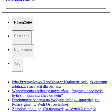
Powiązane
Polecane
Najnowsze
Tagi
Izba Przemysłowo-Handlowa w Krakowie była jak centrum
arbitrażu i mediacji dla biznesu
Wspomnienia i refleksje powstańca. „Pragnienie wolności
było silniejsze niż chęć odwetu”
Przełomowe badania na Wołyniu. Medyk sprawdzi, jak
Polacy ginęli w Woli Ostrowieckiej
Zbrodnie pod lupą. Co naprawdę wiedzieli Niemcy o