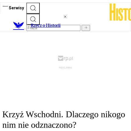
Serwisy
R
zecz o Historii
Krzyż Wschodni. Dlaczego nikogo
nim nie odznaczono?