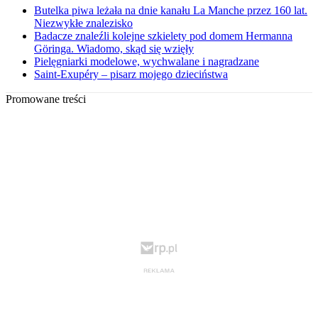
Butelka piwa leżała na dnie kanału La Manche przez 160 lat.
Niezwykłe znalezisko
Badacze znaleźli kolejne szkielety pod domem Hermanna
Göringa. Wiadomo, skąd się wzięły
Pielęgniarki modelowe, wychwalane i nagradzane
Saint-Exupéry – pisarz mojego dzieciństwa
Promowane treści