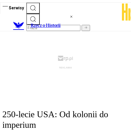
Serwisy
R
zecz o Historii
250-lecie USA: Od kolonii do
imperium