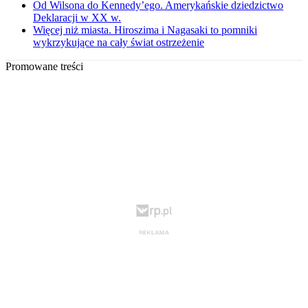
Od Wilsona do Kennedy’ego. Amerykańskie dziedzictwo
Deklaracji w XX w.
Więcej niż miasta. Hiroszima i Nagasaki to pomniki
wykrzykujące na cały świat ostrzeżenie
Promowane treści