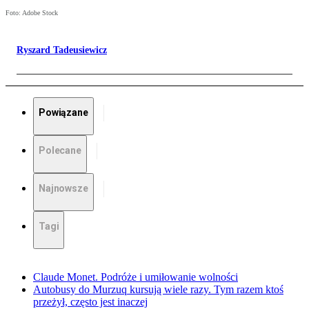
Foto: Adobe Stock
Ryszard Tadeusiewicz
Powiązane
Polecane
Najnowsze
Tagi
Claude Monet. Podróże i umiłowanie wolności
Autobusy do Murzuq kursują wiele razy. Tym razem ktoś
przeżył, często jest inaczej