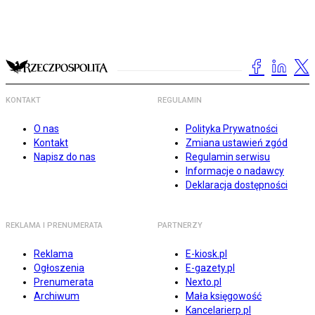
KONTAKT
REGULAMIN
O nas
Polityka Prywatności
Kontakt
Zmiana ustawień zgód
Napisz do nas
Regulamin serwisu
Informacje o nadawcy
Deklaracja dostępności
REKLAMA I PRENUMERATA
PARTNERZY
Reklama
E-kiosk.pl
Ogłoszenia
E-gazety.pl
Prenumerata
Nexto.pl
Archiwum
Mała księgowość
Kancelarierp.pl