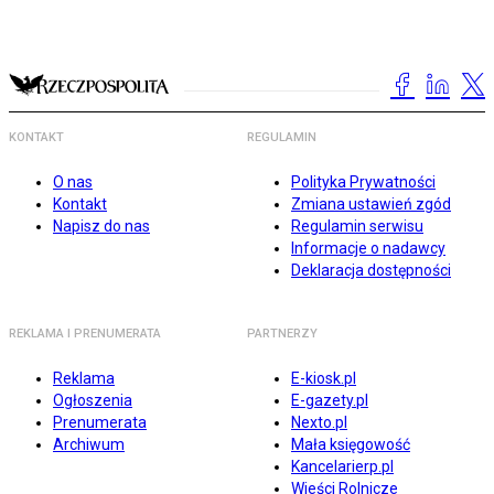
KONTAKT
REGULAMIN
O nas
Polityka Prywatności
Kontakt
Zmiana ustawień zgód
Napisz do nas
Regulamin serwisu
Informacje o nadawcy
Deklaracja dostępności
REKLAMA I PRENUMERATA
PARTNERZY
Reklama
E-kiosk.pl
Ogłoszenia
E-gazety.pl
Prenumerata
Nexto.pl
Archiwum
Mała księgowość
Kancelarierp.pl
Wieści Rolnicze