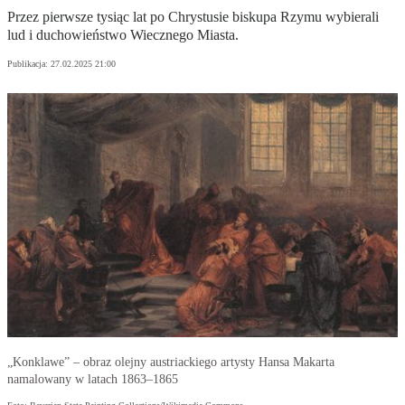
Przez pierwsze tysiąc lat po Chrystusie biskupa Rzymu wybierali
lud i duchowieństwo Wiecznego Miasta.
Publikacja:
27.02.2025 21:00
„Konklawe” – obraz olejny austriackiego artysty Hansa Makarta
namalowany w latach 1863–1865