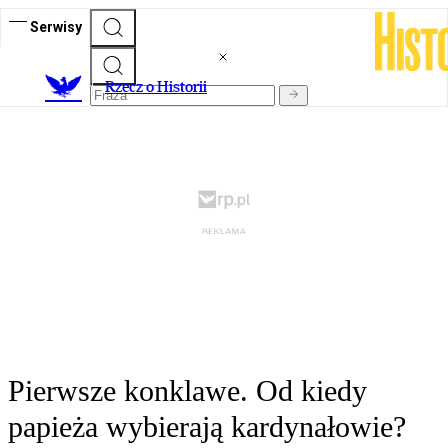
Serwisy
R
zecz o Historii
Pierwsze konklawe. Od kiedy
papieża wybierają kardynałowie?