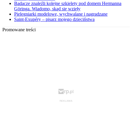
Badacze znaleźli kolejne szkielety pod domem Hermanna
Göringa. Wiadomo, skąd się wzięły
Pielęgniarki modelowe, wychwalane i nagradzane
Saint-Exupéry – pisarz mojego dzieciństwa
Promowane treści