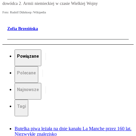
dowódca 2. Armii niemieckiej w czasie Wielkiej Wojny
Foto: Rudolf Dührkoop /Wikipedia
Zofia Brzezińska
Powiązane
Polecane
Najnowsze
Tagi
Butelka piwa leżała na dnie kanału La Manche przez 160 lat.
Niezwykłe znalezisko