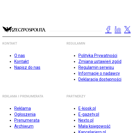
KONTAKT
REGULAMIN
O nas
Polityka Prywatności
Kontakt
Zmiana ustawień zgód
Napisz do nas
Regulamin serwisu
Informacje o nadawcy
Deklaracja dostępności
REKLAMA I PRENUMERATA
PARTNERZY
Reklama
E-kiosk.pl
Ogłoszenia
E-gazety.pl
Prenumerata
Nexto.pl
Archiwum
Mała księgowość
Kancelarierp.pl