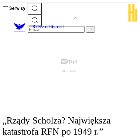
Serwisy
R
zecz o Historii
„Rządy Scholza? Największa
katastrofa RFN po 1949 r.”