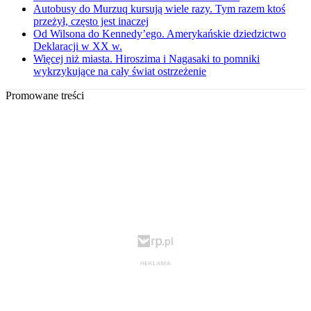
Autobusy do Murzuq kursują wiele razy. Tym razem ktoś
przeżył, często jest inaczej
Od Wilsona do Kennedy’ego. Amerykańskie dziedzictwo
Deklaracji w XX w.
Więcej niż miasta. Hiroszima i Nagasaki to pomniki
wykrzykujące na cały świat ostrzeżenie
Promowane treści