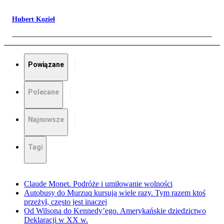
Hubert Kozieł
Powiązane
Polecane
Najnowsze
Tagi
Claude Monet. Podróże i umiłowanie wolności
Autobusy do Murzuq kursują wiele razy. Tym razem ktoś
przeżył, często jest inaczej
Od Wilsona do Kennedy’ego. Amerykańskie dziedzictwo
Deklaracji w XX w.