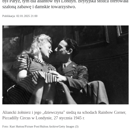
był Paryż, tym dla aliantów był Londyn. Brytyjska stolica oferowała
szaloną zabawę i damskie towarzystwo.
Publikacja:
02.01.2025 21:00
Aliancki żołnierz i jego „dziewczyna” siedzą na schodach Rainbow Corner,
Piccadilly Circus w Londynie, 27 stycznia 1945 r.
Foto: Kurt Hutton/Picture Post/Hulton Archive/Getty Images (3)