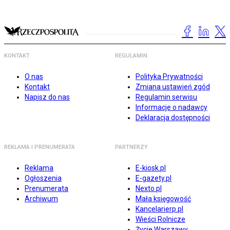
KONTAKT
REGULAMIN
O nas
Polityka Prywatności
Kontakt
Zmiana ustawień zgód
Napisz do nas
Regulamin serwisu
Informacje o nadawcy
Deklaracja dostępności
REKLAMA I PRENUMERATA
PARTNERZY
Reklama
E-kiosk.pl
Ogłoszenia
E-gazety.pl
Prenumerata
Nexto.pl
Archiwum
Mała księgowość
Kancelarierp.pl
Wieści Rolnicze
Życie Warszawy