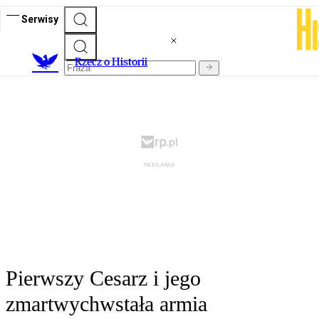
Serwisy
R
zecz o Historii
Pierwszy Cesarz i jego
zmartwychwstała armia