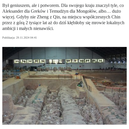
Był geniuszem, ale i potworem. Dla swojego kraju znaczył tyle, co
Aleksander dla Greków i Temudżyn dla Mongołów, albo… dużo
więcej. Gdyby nie Zheng z Qin, na miejscu współczesnych Chin
przez z górą 2 tysiące lat aż do dziś kłębiłoby się mrowie lokalnych
ambicji i małych nienawiści.
Publikacja:
29.11.2024 04:41