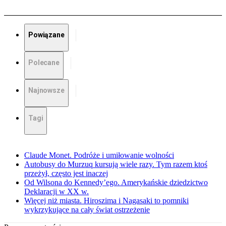
Powiązane
Polecane
Najnowsze
Tagi
Claude Monet. Podróże i umiłowanie wolności
Autobusy do Murzuq kursują wiele razy. Tym razem ktoś
przeżył, często jest inaczej
Od Wilsona do Kennedy’ego. Amerykańskie dziedzictwo
Deklaracji w XX w.
Więcej niż miasta. Hiroszima i Nagasaki to pomniki
wykrzykujące na cały świat ostrzeżenie