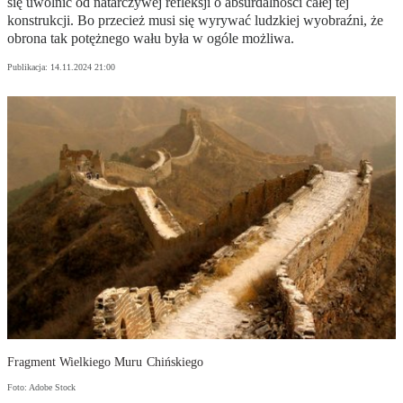
się uwolnić od natarczywej refleksji o absurdalności całej tej
konstrukcji. Bo przecież musi się wyrywać ludzkiej wyobraźni, że
obrona tak potężnego wału była w ogóle możliwa.
Publikacja:
14.11.2024 21:00
Fragment Wielkiego Muru Chińskiego
Foto: Adobe Stock