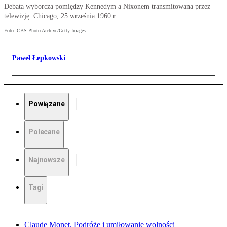
Debata wyborcza pomiędzy Kennedym a Nixonem transmitowana przez
telewizję. Chicago, 25 września 1960 r.
Foto: CBS Photo Archive/Getty Images
Paweł Łepkowski
Powiązane
Polecane
Najnowsze
Tagi
Claude Monet. Podróże i umiłowanie wolności