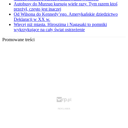
Autobusy do Murzuq kursują wiele razy. Tym razem ktoś
przeżył, często jest inaczej
Od Wilsona do Kennedy’ego. Amerykańskie dziedzictwo
Deklaracji w XX w.
Więcej niż miasta. Hiroszima i Nagasaki to pomniki
wykrzykujące na cały świat ostrzeżenie
Promowane treści