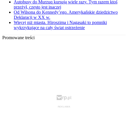
Autobusy do Murzuq kursują wiele razy. Tym razem ktoś
przeżył, często jest inaczej
Od Wilsona do Kennedy’ego. Amerykańskie dziedzictwo
Deklaracji w XX w.
Więcej niż miasta. Hiroszima i Nagasaki to pomniki
wykrzykujące na cały świat ostrzeżenie
Promowane treści