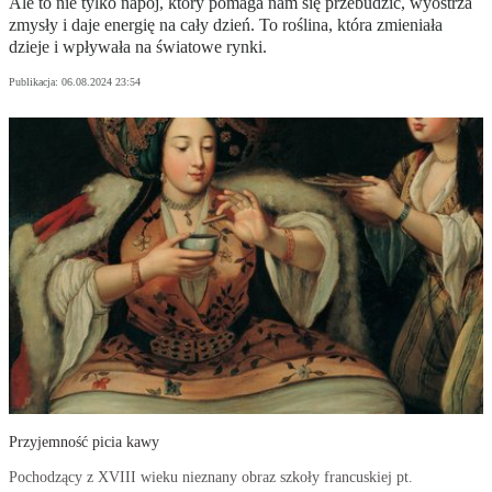
Ale to nie tylko napój, który pomaga nam się przebudzić, wyostrza
zmysły i daje energię na cały dzień. To roślina, która zmieniała
dzieje i wpływała na światowe rynki.
Publikacja:
06.08.2024 23:54
Przyjemność picia kawy
Pochodzący z XVIII wieku nieznany obraz szkoły francuskiej pt.