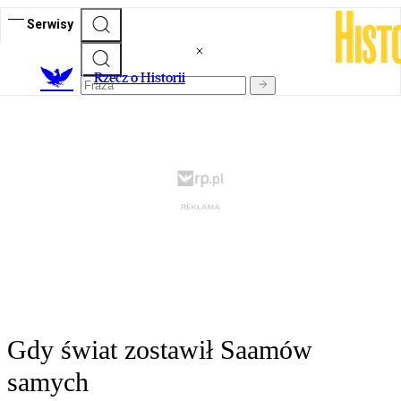
Serwisy
R
zecz o Historii
Gdy świat zostawił Saamów
samych