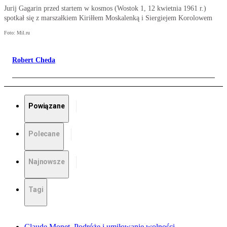
Jurij Gagarin przed startem w kosmos (Wostok 1, 12 kwietnia 1961 r.)
spotkał się z marszałkiem Kiriłłem Moskalenką i Siergiejem Korolowem
Foto: Mil.ru
Robert Cheda
Powiązane
Polecane
Najnowsze
Tagi
Claude Monet. Podróże i umiłowanie wolności