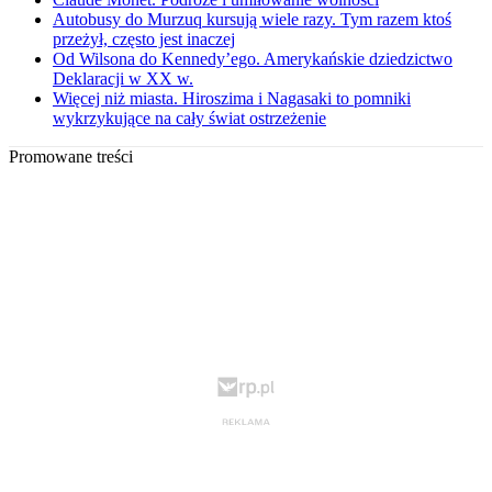
Autobusy do Murzuq kursują wiele razy. Tym razem ktoś
przeżył, często jest inaczej
Od Wilsona do Kennedy’ego. Amerykańskie dziedzictwo
Deklaracji w XX w.
Więcej niż miasta. Hiroszima i Nagasaki to pomniki
wykrzykujące na cały świat ostrzeżenie
Promowane treści