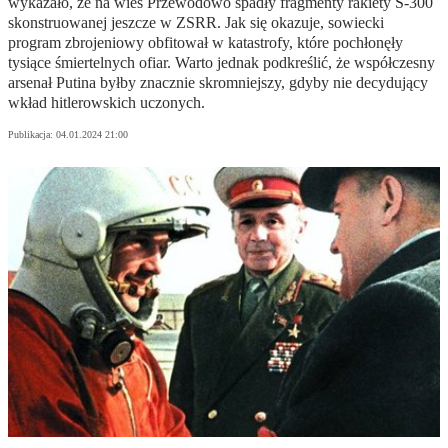
wykazało, że na wieś Przewodowo spadły fragmenty rakiety S-300
skonstruowanej jeszcze w ZSRR. Jak się okazuje, sowiecki
program zbrojeniowy obfitował w katastrofy, które pochłonęły
tysiące śmiertelnych ofiar. Warto jednak podkreślić, że współczesny
arsenał Putina byłby znacznie skromniejszy, gdyby nie decydujący
wkład hitlerowskich uczonych.
Publikacja:
04.01.2024 21:00