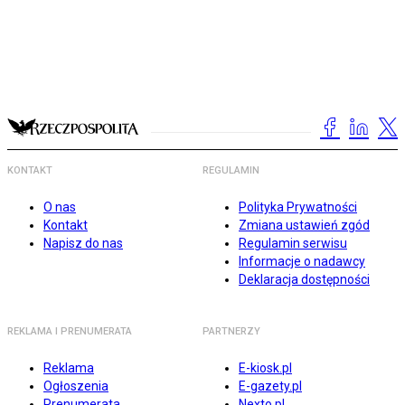
KONTAKT
REGULAMIN
O nas
Polityka Prywatności
Kontakt
Zmiana ustawień zgód
Napisz do nas
Regulamin serwisu
Informacje o nadawcy
Deklaracja dostępności
REKLAMA I PRENUMERATA
PARTNERZY
Reklama
E-kiosk.pl
Ogłoszenia
E-gazety.pl
Prenumerata
Nexto.pl