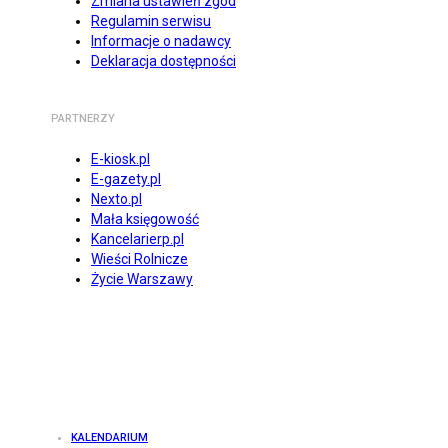
Zmiana ustawień zgód
Regulamin serwisu
Informacje o nadawcy
Deklaracja dostępności
PARTNERZY
E-kiosk.pl
E-gazety.pl
Nexto.pl
Mała księgowość
Kancelarierp.pl
Wieści Rolnicze
Życie Warszawy
KALENDARIUM