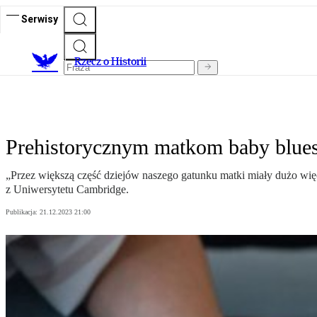
Serwisy
R
zecz o Historii
Prehistorycznym matkom baby blues 
„Przez większą część dziejów naszego gatunku matki miały dużo więc
z Uniwersytetu Cambridge.
Publikacja:
21.12.2023 21:00