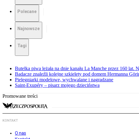
Polecane
Najnowsze
Tagi
Butelka piwa leżała na dnie kanału La Manche przez 160 lat. 
Badacze znaleźli kolejne szkielety pod domem Hermanna Göri
Pielęgniarki modelowe, wychwalane i nagradzane
Saint-Exupéry – pisarz mojego dzieciństwa
Promowane treści
KONTAKT
O nas