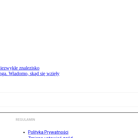
Niezwykłe znalezisko
nga. Wiadomo, skąd się wzięły
REGULAMIN
Polityka Prywatności