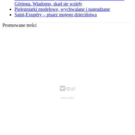
Göringa. Wiadomo, skąd się wzięły
Pielęgniarki modelowe, wychwalane i nagradzane
Saint-Exupéry – pisarz mojego dzieciństwa
Promowane treści