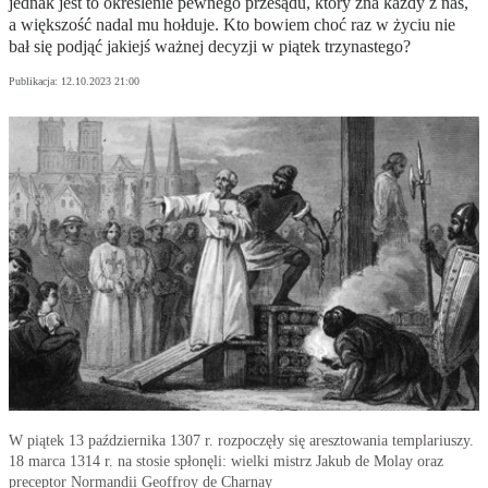
jednak jest to określenie pewnego przesądu, który zna każdy z nas,
a większość nadal mu hołduje. Kto bowiem choć raz w życiu nie
bał się podjąć jakiejś ważnej decyzji w piątek trzynastego?
Publikacja:
12.10.2023 21:00
W piątek 13 października 1307 r. rozpoczęły się aresztowania templariuszy.
18 marca 1314 r. na stosie spłonęli: wielki mistrz Jakub de Molay oraz
preceptor Normandii Geoffroy de Charnay