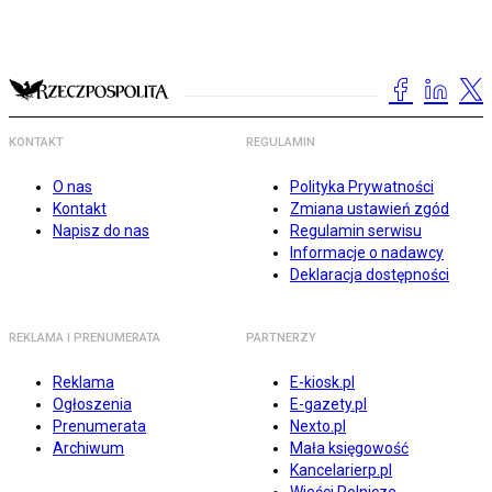
KONTAKT
REGULAMIN
O nas
Polityka Prywatności
Kontakt
Zmiana ustawień zgód
Napisz do nas
Regulamin serwisu
Informacje o nadawcy
Deklaracja dostępności
REKLAMA I PRENUMERATA
PARTNERZY
Reklama
E-kiosk.pl
Ogłoszenia
E-gazety.pl
Prenumerata
Nexto.pl
Archiwum
Mała księgowość
Kancelarierp.pl