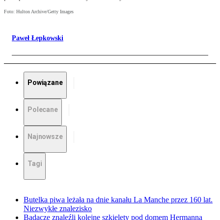
Foto: Hulton Archive/Getty Images
Paweł Łepkowski
Powiązane
Polecane
Najnowsze
Tagi
Butelka piwa leżała na dnie kanału La Manche przez 160 lat.
Niezwykłe znalezisko
Badacze znaleźli kolejne szkielety pod domem Hermanna