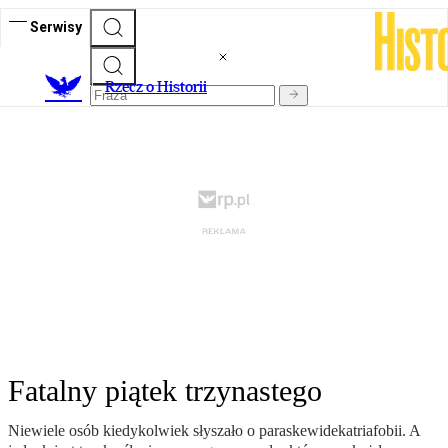
Serwisy
R
zecz o Historii
Fatalny piątek trzynastego
Niewiele osób kiedykolwiek słyszało o paraskewidekatriafobii. A