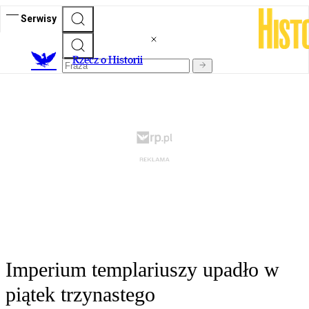
Serwisy
R
zecz o Historii
Imperium templariuszy upadło w
piątek trzynastego