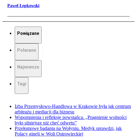
Paweł Łepkowski
Powiązane
Polecane
Najnowsze
Tagi
Izba Przemysłowo-Handlowa w Krakowie była jak centrum
arbitrażu i mediacji dla biznesu
Wspomnienia i refleksje powstańca. „Pragnienie wolności
było silniejsze niż chęć odwetu”
Przełomowe badania na Wołyniu. Medyk sprawdzi, jak
Polacy ginęli w Woli Ostrowieckiej