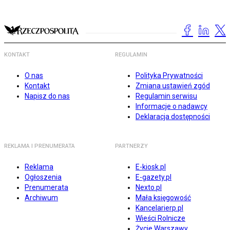
KONTAKT
REGULAMIN
O nas
Polityka Prywatności
Kontakt
Zmiana ustawień zgód
Napisz do nas
Regulamin serwisu
Informacje o nadawcy
Deklaracja dostępności
REKLAMA I PRENUMERATA
PARTNERZY
Reklama
E-kiosk.pl
Ogłoszenia
E-gazety.pl
Prenumerata
Nexto.pl
Archiwum
Mała księgowość
Kancelarierp.pl
Wieści Rolnicze
Życie Warszawy