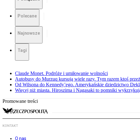
Polecane
Najnowsze
Tagi
Claude Monet. Podróże i umiłowanie wolności
Autobusy do Murzuq kursują wiele razy. Tym razem ktoś przeżył
Od Wilsona do Kennedy’ego. Amerykańskie dziedzictwo Dekl
Więcej niż miasta. Hiroszima i Nagasaki to pomniki wykrzykują
Promowane treści
KONTAKT
O nas