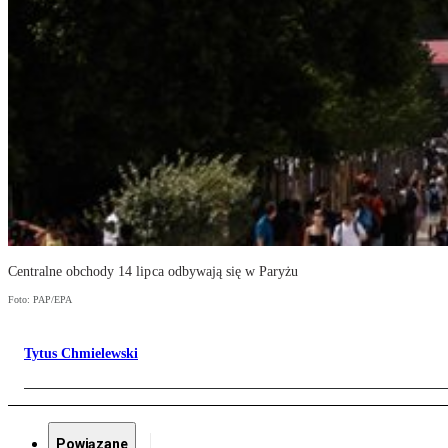
Centralne obchody 14 lipca odbywają się w Paryżu
Foto: PAP/EPA
Tytus Chmielewski
Powiązane