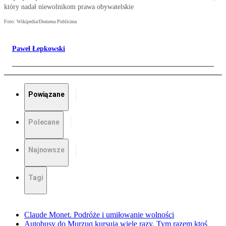
który nadał niewolnikom prawa obywatelskie
Foto: Wikipedia/Domena Publiczna
Paweł Łepkowski
Powiązane
Polecane
Najnowsze
Tagi
Claude Monet. Podróże i umiłowanie wolności
Autobusy do Murzuq kursują wiele razy. Tym razem ktoś