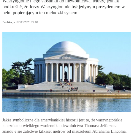
Waszyngtonie i jego stosunku do niewolnictwa. Muszę jednak
podkreślić, że Jerzy Waszyngton nie był jedynym prezydentem w
pełni popierającym ten nieludzki system.
Publikacja:
02.03.2023 22:00
Jakże symboliczne dla amerykańskiej historii jest to, że waszyngtońskie
mauzoleum wielkiego zwolennika niewolnictwa Thomasa Jeffersona
znajduje się zaledwie kilkaset metrów od mauzoleum Abrahama Lincolna,