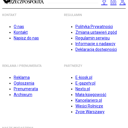
KONTAKT
REGULAMIN
O nas
Polityka Prywatności
Kontakt
Zmiana ustawień zgód
Napisz do nas
Regulamin serwisu
Informacje o nadawcy
Deklaracja dostępności
REKLAMA I PRENUMERATA
PARTNERZY
Reklama
E-kiosk.pl
Ogłoszenia
E-gazety.pl
Prenumerata
Nexto.pl
Archiwum
Mała księgowość
Kancelarierp.pl
Wieści Rolnicze
Życie Warszawy