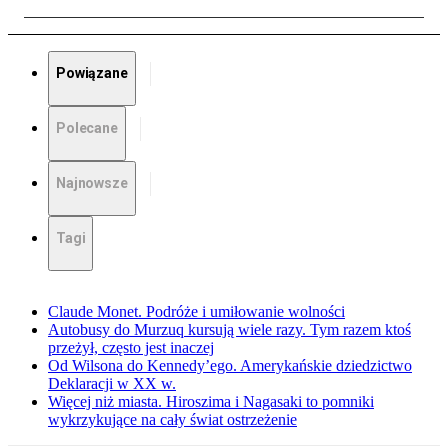
Powiązane
Polecane
Najnowsze
Tagi
Claude Monet. Podróże i umiłowanie wolności
Autobusy do Murzuq kursują wiele razy. Tym razem ktoś
przeżył, często jest inaczej
Od Wilsona do Kennedy’ego. Amerykańskie dziedzictwo
Deklaracji w XX w.
Więcej niż miasta. Hiroszima i Nagasaki to pomniki
wykrzykujące na cały świat ostrzeżenie