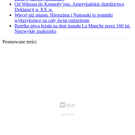
Od Wilsona do Kennedy’ego. Amerykańskie dziedzictwo
Deklaracji w XX w.
Więcej niż miasta. Hiroszima i Nagasaki to pomniki
wykrzykujące na cały świat ostrzeżenie
Butelka piwa leżała na dnie kanału La Manche przez 160 lat.
Niezwykłe znalezisko
Promowane treści