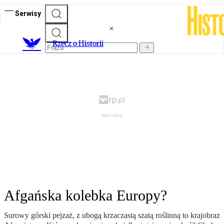
Serwisy
R
zecz o Historii
Afgańska kolebka Europy?
Surowy górski pejzaż, z ubogą krzaczastą szatą roślinną to krajobraz