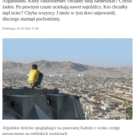
Afganistanu. Który cudzoziemiec chciałby tutaj zamieszkać? Chyba
żaden. Po pewnym czasie uciekają nawet najeźdźcy. Kto chciałby
stąd uciec? Chyba wszyscy. I może w tym tkwi odpowiedź,
dlaczego stamtąd pochodzimy.
Publikacja:
20.10.2022 21:00
Afgańskie dziecko spoglądające na panoramę Kabulu z wraku czołgu
porzuconego na pobliskich wzgórzach