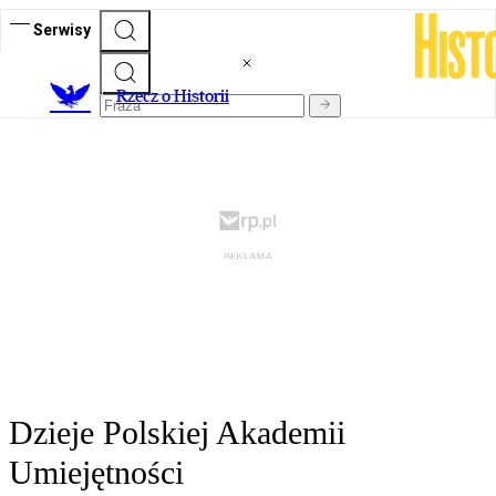
Serwisy
R
zecz o Historii
Dzieje Polskiej Akademii
Umiejętności