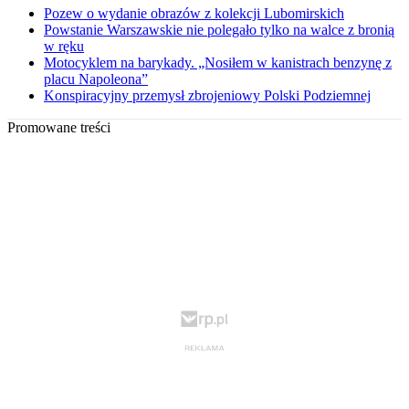
Pozew o wydanie obrazów z kolekcji Lubomirskich
Powstanie Warszawskie nie polegało tylko na walce z bronią
w ręku
Motocyklem na barykady. „Nosiłem w kanistrach benzynę z
placu Napoleona”
Konspiracyjny przemysł zbrojeniowy Polski Podziemnej
Promowane treści