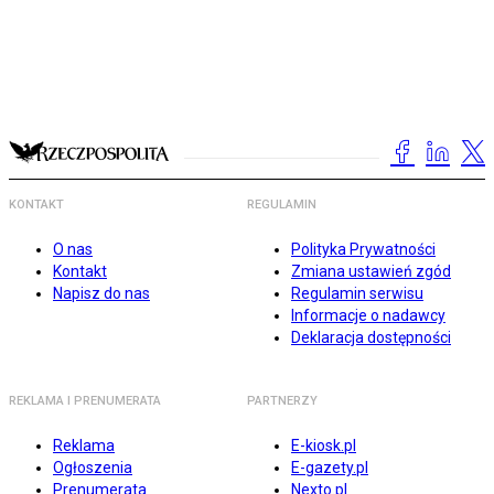
KONTAKT
REGULAMIN
O nas
Polityka Prywatności
Kontakt
Zmiana ustawień zgód
Napisz do nas
Regulamin serwisu
Informacje o nadawcy
Deklaracja dostępności
REKLAMA I PRENUMERATA
PARTNERZY
Reklama
E-kiosk.pl
Ogłoszenia
E-gazety.pl
Prenumerata
Nexto.pl