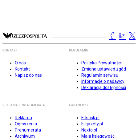
KONTAKT
REGULAMIN
O nas
Polityka Prywatności
Kontakt
Zmiana ustawień zgód
Napisz do nas
Regulamin serwisu
Informacje o nadawcy
Deklaracja dostępności
REKLAMA I PRENUMERATA
PARTNERZY
Reklama
E-kiosk.pl
Ogłoszenia
E-gazety.pl
Prenumerata
Nexto.pl
Archiwum
Mała księgowość