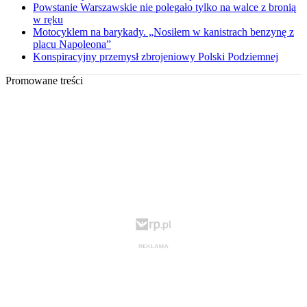
Powstanie Warszawskie nie polegało tylko na walce z bronią
w ręku
Motocyklem na barykady. „Nosiłem w kanistrach benzynę z
placu Napoleona”
Konspiracyjny przemysł zbrojeniowy Polski Podziemnej
Promowane treści