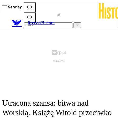
Serwisy
R
zecz o Historii
Utracona szansa: bitwa nad
Worsklą. Książę Witold przeciwko