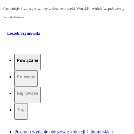
Porośnięte trzciną równiny zalewowe rzeki Worskli, widok współczesny
Foto: shutterstock
Leszek Szymowski
Powiązane
Polecane
Najnowsze
Tagi
Pozew o wydanie obrazów z kolekcji Lubomirskich