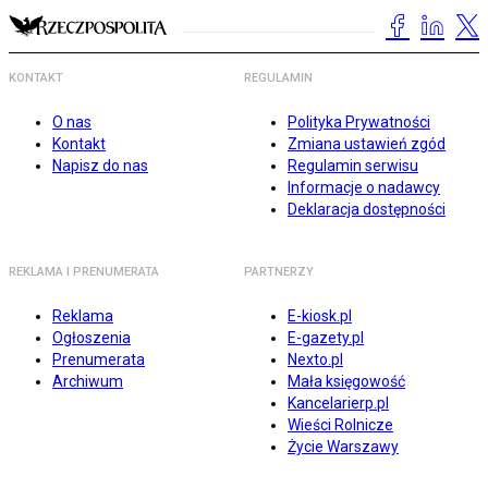
KONTAKT
REGULAMIN
O nas
Polityka Prywatności
Kontakt
Zmiana ustawień zgód
Napisz do nas
Regulamin serwisu
Informacje o nadawcy
Deklaracja dostępności
REKLAMA I PRENUMERATA
PARTNERZY
Reklama
E-kiosk.pl
Ogłoszenia
E-gazety.pl
Prenumerata
Nexto.pl
Archiwum
Mała księgowość
Kancelarierp.pl
Wieści Rolnicze
Życie Warszawy