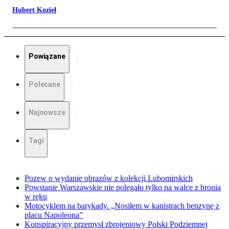
Hubert Kozieł
Powiązane
Polecane
Najnowsze
Tagi
Pozew o wydanie obrazów z kolekcji Lubomirskich
Powstanie Warszawskie nie polegało tylko na walce z bronią
w ręku
Motocyklem na barykady. „Nosiłem w kanistrach benzynę z
placu Napoleona”
Konspiracyjny przemysł zbrojeniowy Polski Podziemnej