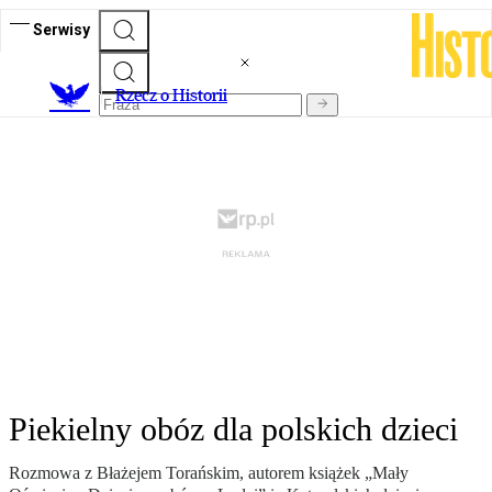
Serwisy
R
zecz o Historii
Piekielny obóz dla polskich dzieci
Rozmowa z Błażejem Torańskim, autorem książek „Mały