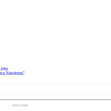
 ręku
lacu Napoleona”
REGULAMIN