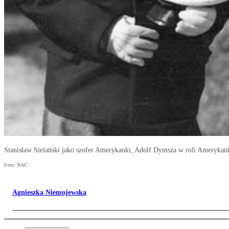
Stanisław Sielański jako szofer Amerykanki, Adolf Dymsza w roli Amerykank
Foto: NAC
Agnieszka Niemojewska