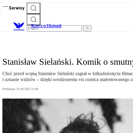
Serwisy
R
zecz o Historii
Stanisław Sielański. Komik o smutn
Choć przed wojną Stanisław Sielański zagrał w kilkudziesięciu film
i uznanie widzów – dzięki wrodzonemu vis comica utalentowanego a
Publikacja:
01.09.2022 21:00