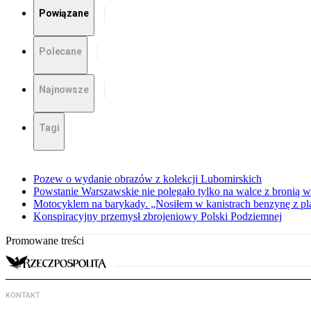
Powiązane
Polecane
Najnowsze
Tagi
Pozew o wydanie obrazów z kolekcji Lubomirskich
Powstanie Warszawskie nie polegało tylko na walce z bronią w
Motocyklem na barykady. „Nosiłem w kanistrach benzynę z p
Konspiracyjny przemysł zbrojeniowy Polski Podziemnej
Promowane treści
KONTAKT