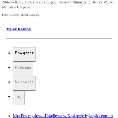
20-lecie KOR, 1996 rok - na zdjęciu: Seweryn Blumsztajn, Henryk Wujec,
Mirosław Chojecki
Foto: Fotorzepa/ Michał Sadowski
Marek Kozubal
Powiązane
Polecane
Najnowsze
Tagi
Izba Przemysłowo-Handlowa w Krakowie była jak centrum