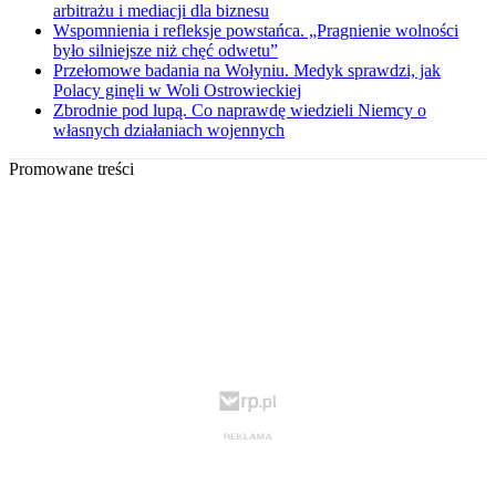
arbitrażu i mediacji dla biznesu
Wspomnienia i refleksje powstańca. „Pragnienie wolności
było silniejsze niż chęć odwetu”
Przełomowe badania na Wołyniu. Medyk sprawdzi, jak
Polacy ginęli w Woli Ostrowieckiej
Zbrodnie pod lupą. Co naprawdę wiedzieli Niemcy o
własnych działaniach wojennych
Promowane treści