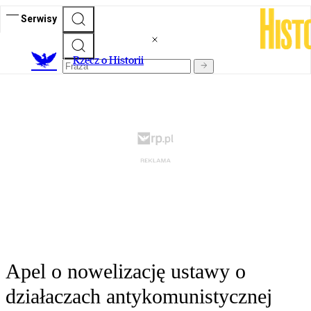
Serwisy
R
zecz o Historii
Apel o nowelizację ustawy o
działaczach antykomunistycznej