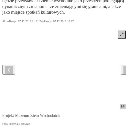
będzie przedstawiała ziemie wschodnie jako przestrzeń podlegającą
dynamicznym zmianom – ze zmieniającymi się granicami, a także
jako miejsce spotkań kulturowych.
Aktualizacja:
07.12.2019 11:31
Publikacja:
07.12.2019 10:27
1
/
5
Projekt Muzeum Ziem Wschodnich
Foto: materiały prasowe