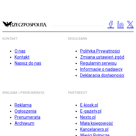
KONTAKT
REGULAMIN
O nas
Polityka Prywatności
Kontakt
Zmiana ustawień zgód
Napisz do nas
Regulamin serwisu
Informacje o nadawcy
Deklaracja dostępności
REKLAMA I PRENUMERATA
PARTNERZY
Reklama
E-kiosk.pl
Ogłoszenia
E-gazety.pl
Prenumerata
Nexto.pl
Archiwum
Mała księgowość
Kancelarierp.pl
Wieści Rolnicze