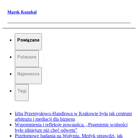
Marek Kozubal
Powiązane
Polecane
Najnowsze
Tagi
Izba Przemysłowo-Handlowa w Krakowie była jak centrum
arbitrażu i mediacji dla biznesu
Wspomnienia i refleksje powstańca. „Pragnienie wolności
było silniejsze niż chęć odwetu”
Przełomowe badania na Wołyniu. Medyk sprawdzi, jak