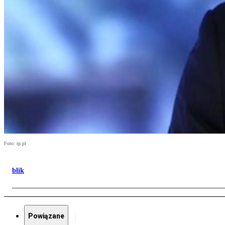
Foto: rp.pl
blik
Powiązane