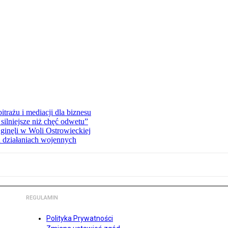
rażu i mediacji dla biznesu
silniejsze niż chęć odwetu”
ginęli w Woli Ostrowieckiej
 działaniach wojennych
REGULAMIN
Polityka Prywatności