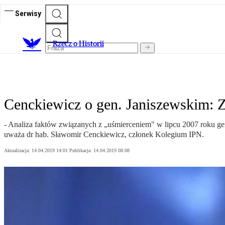
Serwisy
R
zecz o Historii
Cenckiewicz o gen. Janiszewskim: 
- Analiza faktów związanych z „uśmierceniem" w lipcu 2007 roku gen
uważa dr hab. Sławomir Cenckiewicz, członek Kolegium IPN.
Aktualizacja:
14.04.2019 14:01
Publikacja:
14.04.2019 08:08