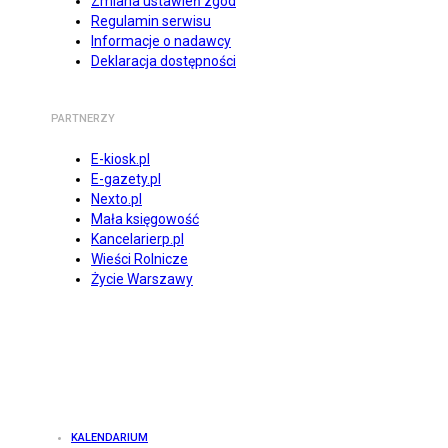
Zmiana ustawień zgód
Regulamin serwisu
Informacje o nadawcy
Deklaracja dostępności
PARTNERZY
E-kiosk.pl
E-gazety.pl
Nexto.pl
Mała księgowość
Kancelarierp.pl
Wieści Rolnicze
Życie Warszawy
KALENDARIUM