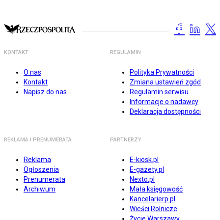
KONTAKT
REGULAMIN
O nas
Polityka Prywatności
Kontakt
Zmiana ustawień zgód
Napisz do nas
Regulamin serwisu
Informacje o nadawcy
Deklaracja dostępności
REKLAMA I PRENUMERATA
PARTNERZY
Reklama
E-kiosk.pl
Ogłoszenia
E-gazety.pl
Prenumerata
Nexto.pl
Archiwum
Mała księgowość
Kancelarierp.pl
Wieści Rolnicze
Życie Warszawy