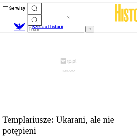
Serwisy
R
zecz o Historii
Templariusze: Ukarani, ale nie
potępieni