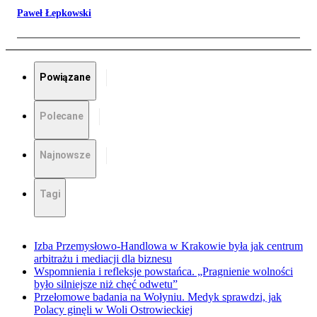
Paweł Łepkowski
Powiązane
Polecane
Najnowsze
Tagi
Izba Przemysłowo-Handlowa w Krakowie była jak centrum
arbitrażu i mediacji dla biznesu
Wspomnienia i refleksje powstańca. „Pragnienie wolności
było silniejsze niż chęć odwetu”
Przełomowe badania na Wołyniu. Medyk sprawdzi, jak
Polacy ginęli w Woli Ostrowieckiej