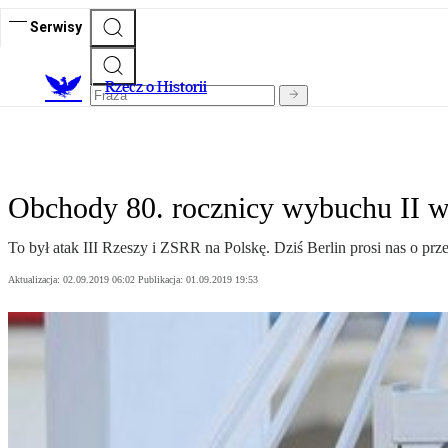
Serwisy
R
zecz o Historii
Obchody 80. rocznicy wybuchu II w
To był atak III Rzeszy i ZSRR na Polskę. Dziś Berlin prosi nas o p
Aktualizacja:
02.09.2019 06:02
Publikacja:
01.09.2019 19:53