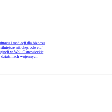
rażu i mediacji dla biznesu
silniejsze niż chęć odwetu”
ginęli w Woli Ostrowieckiej
 działaniach wojennych