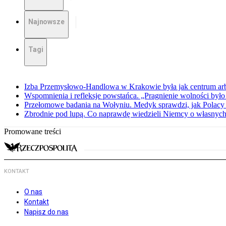
Najnowsze
Tagi
Izba Przemysłowo-Handlowa w Krakowie była jak centrum arbit
Wspomnienia i refleksje powstańca. „Pragnienie wolności było 
Przełomowe badania na Wołyniu. Medyk sprawdzi, jak Polacy 
Zbrodnie pod lupą. Co naprawdę wiedzieli Niemcy o własnych
Promowane treści
KONTAKT
O nas
Kontakt
Napisz do nas