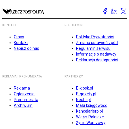
KONTAKT
REGULAMIN
O nas
Polityka Prywatności
Kontakt
Zmiana ustawień zgód
Napisz do nas
Regulamin serwisu
Informacje o nadawcy
Deklaracja dostępności
REKLAMA I PRENUMERATA
PARTNERZY
Reklama
E-kiosk.pl
Ogłoszenia
E-gazety.pl
Prenumerata
Nexto.pl
Archiwum
Mała księgowość
Kancelarierp.pl
Wieści Rolnicze
Życie Warszawy