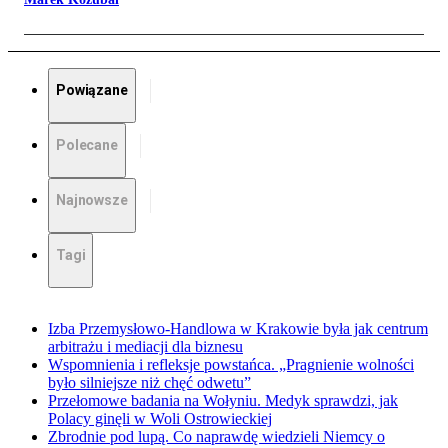
Powiązane
Polecane
Najnowsze
Tagi
Izba Przemysłowo-Handlowa w Krakowie była jak centrum
arbitrażu i mediacji dla biznesu
Wspomnienia i refleksje powstańca. „Pragnienie wolności
było silniejsze niż chęć odwetu”
Przełomowe badania na Wołyniu. Medyk sprawdzi, jak
Polacy ginęli w Woli Ostrowieckiej
Zbrodnie pod lupą. Co naprawdę wiedzieli Niemcy o