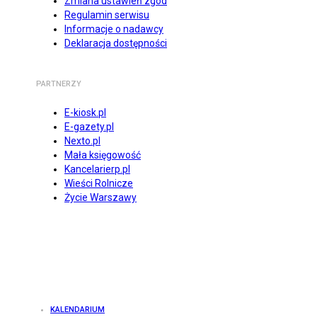
Zmiana ustawień zgód
Regulamin serwisu
Informacje o nadawcy
Deklaracja dostępności
PARTNERZY
E-kiosk.pl
E-gazety.pl
Nexto.pl
Mała księgowość
Kancelarierp.pl
Wieści Rolnicze
Życie Warszawy
KALENDARIUM