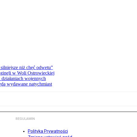
silniejsze niż chęć odwetu”
ginęli w Woli Ostrowieckiej
 działaniach wojennych
będą wydawane natychmiast
REGULAMIN
Polityka Prywatności