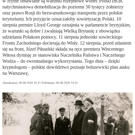
w Hythe omawiane są warunki rozejmowe wobec Polski (m.in.
natychmiastowa demobilizacja do poziomu 50 tysięcy żołnierzy
oraz prawo Rosji do bezwarunkowego transportu przez polskie
terytorium). Ich przyjęcie oznaczałoby sowietyzację Polski. 10
sierpnia premier Lloyd George oznajmia w parlamencie brytyjskim,
że warunki są dobre i zwalniają Wielką Brytanię z obowiązku
udzielania Polakom pomocy. 11 sierpnia jednostki sowieckiego
Frontu Zachodniego docierają do Wisły. 12 sierpnia, przed udaniem
się na front, Józef Piłsudski składa na ręce premiera Wincentego
Witosa dymisję ze stanowiska Naczelnika Państwa i Naczelnego
Wodza – do ewentualnego wykorzystania. Tego dnia – dzięki
kryptologom – polskie dowództwo poznaje bolszewicki plan ataku
na Warszawę.
Aktualizacja:
06.08.2020 16:15
Publikacja:
06.08.2020 14:31