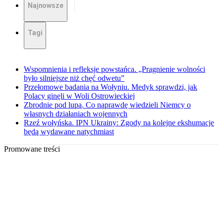
Najnowsze
Tagi
Wspomnienia i refleksje powstańca. „Pragnienie wolności
było silniejsze niż chęć odwetu”
Przełomowe badania na Wołyniu. Medyk sprawdzi, jak
Polacy ginęli w Woli Ostrowieckiej
Zbrodnie pod lupą. Co naprawdę wiedzieli Niemcy o
własnych działaniach wojennych
Rzeź wołyńska. IPN Ukrainy: Zgody na kolejne ekshumacje
będą wydawane natychmiast
Promowane treści