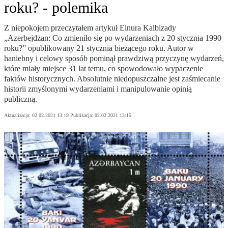
roku? - polemika
Z niepokojem przeczytałem artykuł Elnura Kalbizady
„Azerbejdżan: Co zmieniło się po wydarzeniach z 20 stycznia 1990
roku?” opublikowany 21 stycznia bieżącego roku. Autor w
haniebny i celowy sposób pominął prawdziwą przyczynę wydarzeń,
które miały miejsce 31 lat temu, co spowodowało wypaczenie
faktów historycznych. Absolutnie niedopuszczalne jest zaśmiecanie
historii zmyślonymi wydarzeniami i manipulowanie opinią
publiczną.
Aktualizacja:
02.02.2021 13:19
Publikacja:
02.02.2021 13:15