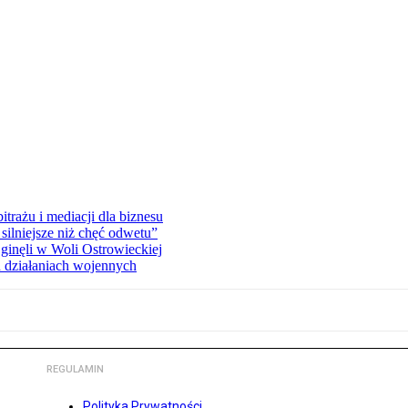
rażu i mediacji dla biznesu
silniejsze niż chęć odwetu”
ginęli w Woli Ostrowieckiej
 działaniach wojennych
REGULAMIN
Polityka Prywatności