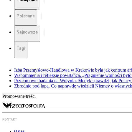
Polecane
Najnowsze
Tagi
Izba Przemysłowo-Handlowa w Krakowie była jak centrum arbit
Wspomnienia i refleksje powstańca. „Pragnienie wolności było 
Przełomowe badania na Wołyniu. Medyk sprawdzi, jak Polacy 
Zbrodnie pod lupą. Co naprawdę wiedzieli Niemcy o własnych
Promowane treści
KONTAKT
O nas