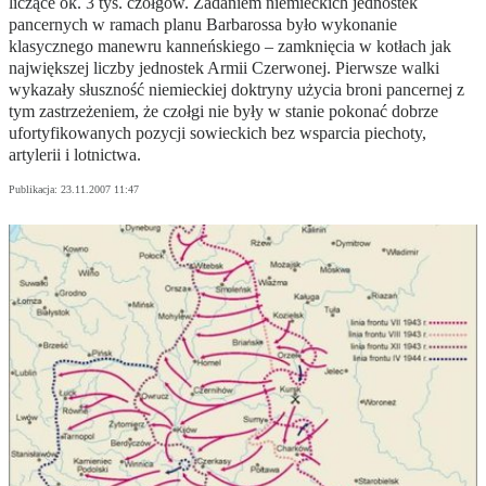
liczące ok. 3 tys. czołgów. Zadaniem niemieckich jednostek
pancernych w ramach planu Barbarossa było wykonanie
klasycznego manewru kanneńskiego – zamknięcia w kotłach jak
największej liczby jednostek Armii Czerwonej. Pierwsze walki
wykazały słuszność niemieckiej doktryny użycia broni pancernej z
tym zastrzeżeniem, że czołgi nie były w stanie pokonać dobrze
ufortyfikowanych pozycji sowieckich bez wsparcia piechoty,
artylerii i lotnictwa.
Publikacja:
23.11.2007 11:47