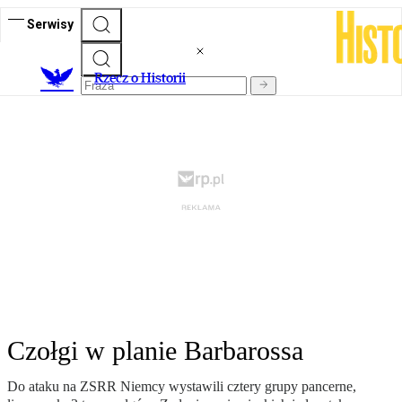
Serwisy
R
zecz o Historii
Czołgi w planie Barbarossa
Do ataku na ZSRR Niemcy wystawili cztery grupy pancerne,