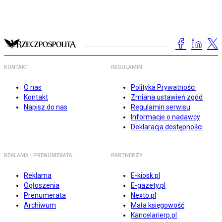
KONTAKT
REGULAMIN
O nas
Polityka Prywatności
Kontakt
Zmiana ustawień zgód
Napisz do nas
Regulamin serwisu
Informacje o nadawcy
Deklaracja dostępności
REKLAMA I PRENUMERATA
PARTNERZY
Reklama
E-kiosk.pl
Ogłoszenia
E-gazety.pl
Prenumerata
Nexto.pl
Archiwum
Mała księgowość
Kancelarierp.pl