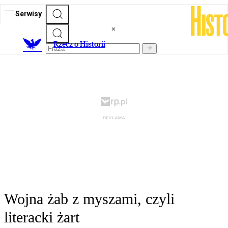
Serwisy
R
zecz o Historii
Wojna żab z myszami, czyli
literacki żart