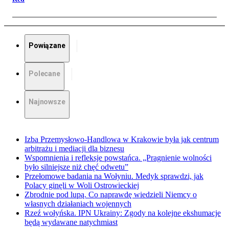
Powiązane
Polecane
Najnowsze
Izba Przemysłowo-Handlowa w Krakowie była jak centrum
arbitrażu i mediacji dla biznesu
Wspomnienia i refleksje powstańca. „Pragnienie wolności
było silniejsze niż chęć odwetu”
Przełomowe badania na Wołyniu. Medyk sprawdzi, jak
Polacy ginęli w Woli Ostrowieckiej
Zbrodnie pod lupą. Co naprawdę wiedzieli Niemcy o
własnych działaniach wojennych
Rzeź wołyńska. IPN Ukrainy: Zgody na kolejne ekshumacje
będą wydawane natychmiast