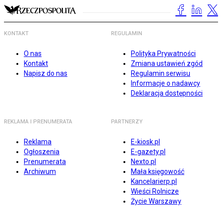
KONTAKT
REGULAMIN
O nas
Polityka Prywatności
Kontakt
Zmiana ustawień zgód
Napisz do nas
Regulamin serwisu
Informacje o nadawcy
Deklaracja dostępności
REKLAMA I PRENUMERATA
PARTNERZY
Reklama
E-kiosk.pl
Ogłoszenia
E-gazety.pl
Prenumerata
Nexto.pl
Archiwum
Mała księgowość
Kancelarierp.pl
Wieści Rolnicze
Życie Warszawy