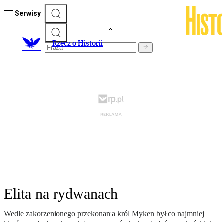
Serwisy
R
zecz o Historii
Elita na rydwanach
Wedle zakorzenionego przekonania król Myken był co najmniej