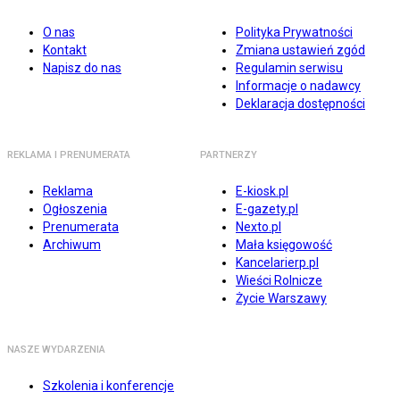
O nas
Polityka Prywatności
Kontakt
Zmiana ustawień zgód
Napisz do nas
Regulamin serwisu
Informacje o nadawcy
Deklaracja dostępności
REKLAMA I PRENUMERATA
PARTNERZY
Reklama
E-kiosk.pl
Ogłoszenia
E-gazety.pl
Prenumerata
Nexto.pl
Archiwum
Mała księgowość
Kancelarierp.pl
Wieści Rolnicze
Życie Warszawy
NASZE WYDARZENIA
Szkolenia i konferencje