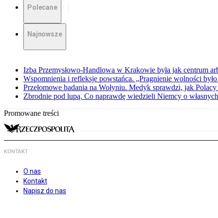
Polecane
Najnowsze
Izba Przemysłowo-Handlowa w Krakowie była jak centrum arbit
Wspomnienia i refleksje powstańca. „Pragnienie wolności było 
Przełomowe badania na Wołyniu. Medyk sprawdzi, jak Polacy 
Zbrodnie pod lupą. Co naprawdę wiedzieli Niemcy o własnych
Promowane treści
KONTAKT
O nas
Kontakt
Napisz do nas