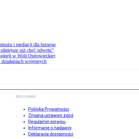
rażu i mediacji dla biznesu
silniejsze niż chęć odwetu”
ginęli w Woli Ostrowieckiej
 działaniach wojennych
REGULAMIN
Polityka Prywatności
Zmiana ustawień zgód
Regulamin serwisu
Informacje o nadawcy
Deklaracja dostępności