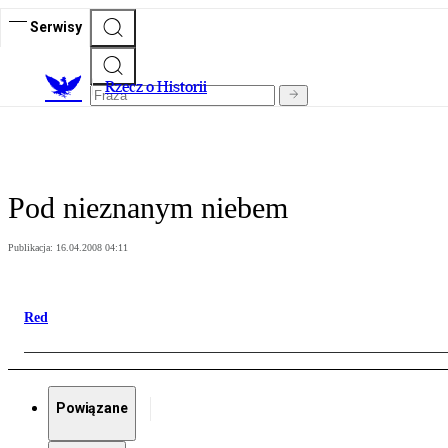
Serwisy
R
zecz o Historii
Pod nieznanym niebem
Publikacja:
16.04.2008 04:11
Red
Powiązane