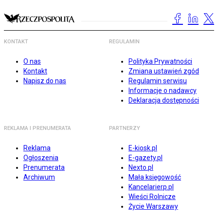
KONTAKT
REGULAMIN
O nas
Polityka Prywatności
Kontakt
Zmiana ustawień zgód
Napisz do nas
Regulamin serwisu
Informacje o nadawcy
Deklaracja dostępności
REKLAMA I PRENUMERATA
PARTNERZY
Reklama
E-kiosk.pl
Ogłoszenia
E-gazety.pl
Prenumerata
Nexto.pl
Archiwum
Mała księgowość
Kancelarierp.pl
Wieści Rolnicze
Życie Warszawy