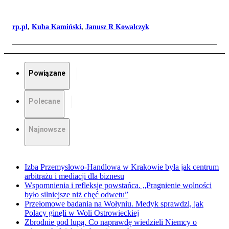
rp.pl
,
Kuba Kamiński
,
Janusz R Kowalczyk
Powiązane
Polecane
Najnowsze
Izba Przemysłowo-Handlowa w Krakowie była jak centrum
arbitrażu i mediacji dla biznesu
Wspomnienia i refleksje powstańca. „Pragnienie wolności
było silniejsze niż chęć odwetu”
Przełomowe badania na Wołyniu. Medyk sprawdzi, jak
Polacy ginęli w Woli Ostrowieckiej
Zbrodnie pod lupą. Co naprawdę wiedzieli Niemcy o