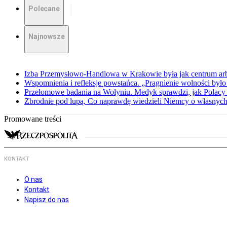
Polecane
Najnowsze
Izba Przemysłowo-Handlowa w Krakowie była jak centrum arbit
Wspomnienia i refleksje powstańca. „Pragnienie wolności było 
Przełomowe badania na Wołyniu. Medyk sprawdzi, jak Polacy 
Zbrodnie pod lupą. Co naprawdę wiedzieli Niemcy o własnych
Promowane treści
KONTAKT
O nas
Kontakt
Napisz do nas