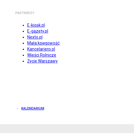
PARTNERZY
E-kiosk.pl
E-gazety.pl
Nexto.pl
Mała księgowość
Kancelarierp.pl
Wieści Rolnicze
Życie Warszawy
KALENDARIUM