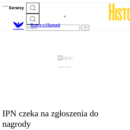
Serwisy
R
zecz o Historii
IPN czeka na zgłoszenia do
nagrody