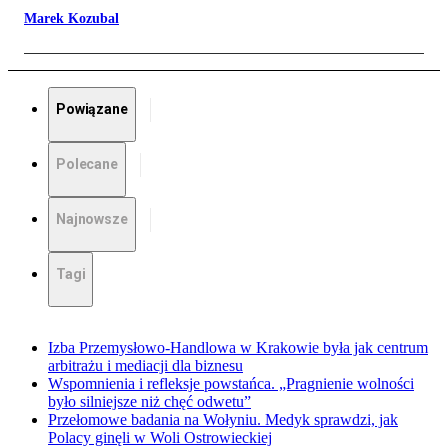
Marek Kozubal
Powiązane
Polecane
Najnowsze
Tagi
Izba Przemysłowo-Handlowa w Krakowie była jak centrum
arbitrażu i mediacji dla biznesu
Wspomnienia i refleksje powstańca. „Pragnienie wolności
było silniejsze niż chęć odwetu”
Przełomowe badania na Wołyniu. Medyk sprawdzi, jak
Polacy ginęli w Woli Ostrowieckiej