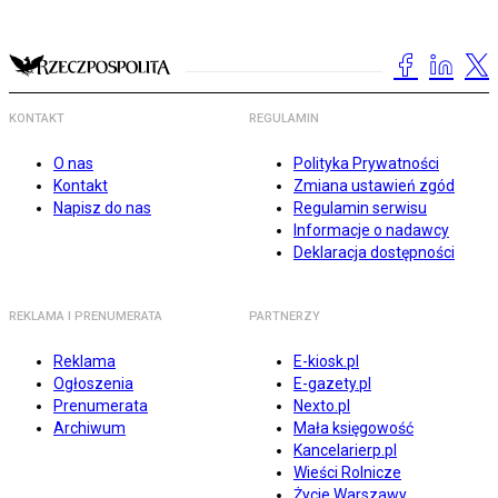
KONTAKT
REGULAMIN
O nas
Polityka Prywatności
Kontakt
Zmiana ustawień zgód
Napisz do nas
Regulamin serwisu
Informacje o nadawcy
Deklaracja dostępności
REKLAMA I PRENUMERATA
PARTNERZY
Reklama
E-kiosk.pl
Ogłoszenia
E-gazety.pl
Prenumerata
Nexto.pl
Archiwum
Mała księgowość
Kancelarierp.pl
Wieści Rolnicze
Życie Warszawy