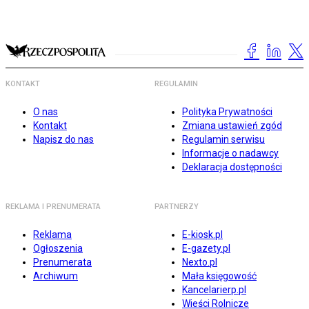
KONTAKT
REGULAMIN
O nas
Polityka Prywatności
Kontakt
Zmiana ustawień zgód
Napisz do nas
Regulamin serwisu
Informacje o nadawcy
Deklaracja dostępności
REKLAMA I PRENUMERATA
PARTNERZY
Reklama
E-kiosk.pl
Ogłoszenia
E-gazety.pl
Prenumerata
Nexto.pl
Archiwum
Mała księgowość
Kancelarierp.pl
Wieści Rolnicze