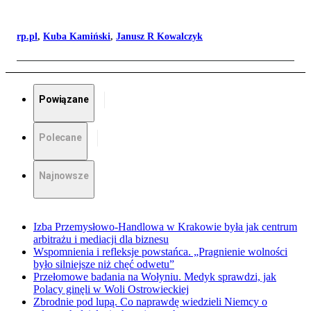
rp.pl
,
Kuba Kamiński
,
Janusz R Kowalczyk
Powiązane
Polecane
Najnowsze
Izba Przemysłowo-Handlowa w Krakowie była jak centrum
arbitrażu i mediacji dla biznesu
Wspomnienia i refleksje powstańca. „Pragnienie wolności
było silniejsze niż chęć odwetu”
Przełomowe badania na Wołyniu. Medyk sprawdzi, jak
Polacy ginęli w Woli Ostrowieckiej
Zbrodnie pod lupą. Co naprawdę wiedzieli Niemcy o