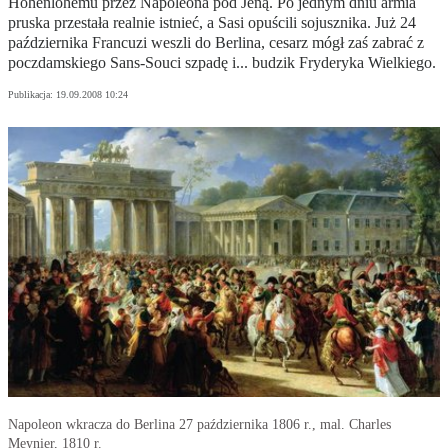
Hohenlohemu przez Napoleona pod Jeną. Po jednym dniu armia
pruska przestała realnie istnieć, a Sasi opuścili sojusznika. Już 24
października Francuzi weszli do Berlina, cesarz mógł zaś zabrać z
poczdamskiego Sans-Souci szpadę i... budzik Fryderyka Wielkiego.
Publikacja:
19.09.2008 10:24
Napoleon wkracza do Berlina 27 października 1806 r., mal. Charles
Meynier, 1810 r.