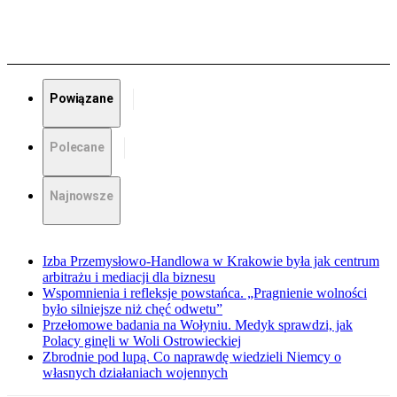
Powiązane
Polecane
Najnowsze
Izba Przemysłowo-Handlowa w Krakowie była jak centrum
arbitrażu i mediacji dla biznesu
Wspomnienia i refleksje powstańca. „Pragnienie wolności
było silniejsze niż chęć odwetu”
Przełomowe badania na Wołyniu. Medyk sprawdzi, jak
Polacy ginęli w Woli Ostrowieckiej
Zbrodnie pod lupą. Co naprawdę wiedzieli Niemcy o
własnych działaniach wojennych