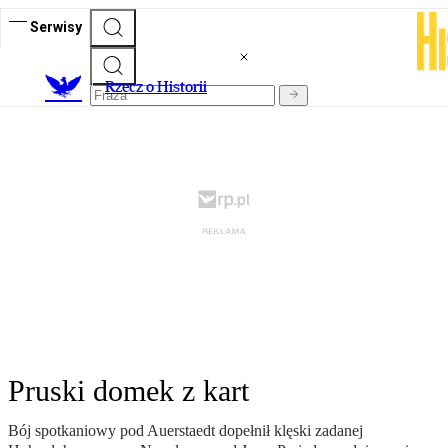
Serwisy
R
zecz o Historii
Pruski domek z kart
Bój spotkaniowy pod Auerstaedt dopełnił klęski zadanej