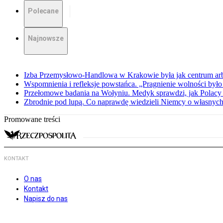
Polecane
Najnowsze
Izba Przemysłowo-Handlowa w Krakowie była jak centrum arbit
Wspomnienia i refleksje powstańca. „Pragnienie wolności było 
Przełomowe badania na Wołyniu. Medyk sprawdzi, jak Polacy 
Zbrodnie pod lupą. Co naprawdę wiedzieli Niemcy o własnych
Promowane treści
KONTAKT
O nas
Kontakt
Napisz do nas