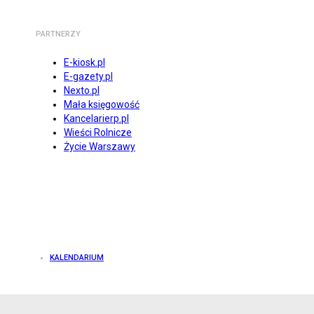
PARTNERZY
E-kiosk.pl
E-gazety.pl
Nexto.pl
Mała księgowość
Kancelarierp.pl
Wieści Rolnicze
Życie Warszawy
KALENDARIUM