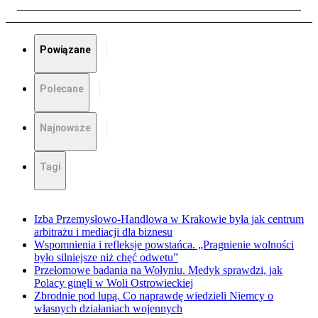
Powiązane
Polecane
Najnowsze
Tagi
Izba Przemysłowo-Handlowa w Krakowie była jak centrum
arbitrażu i mediacji dla biznesu
Wspomnienia i refleksje powstańca. „Pragnienie wolności
było silniejsze niż chęć odwetu”
Przełomowe badania na Wołyniu. Medyk sprawdzi, jak
Polacy ginęli w Woli Ostrowieckiej
Zbrodnie pod lupą. Co naprawdę wiedzieli Niemcy o
własnych działaniach wojennych