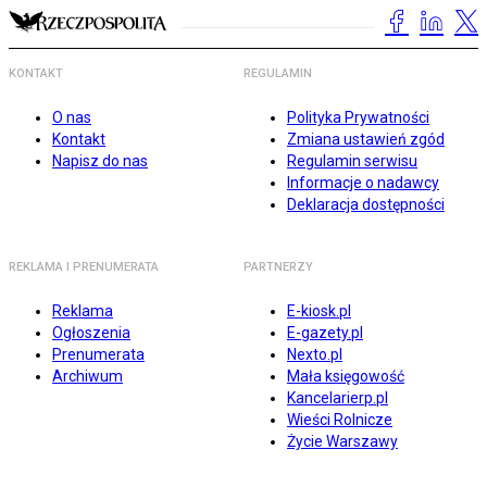
KONTAKT
REGULAMIN
O nas
Polityka Prywatności
Kontakt
Zmiana ustawień zgód
Napisz do nas
Regulamin serwisu
Informacje o nadawcy
Deklaracja dostępności
REKLAMA I PRENUMERATA
PARTNERZY
Reklama
E-kiosk.pl
Ogłoszenia
E-gazety.pl
Prenumerata
Nexto.pl
Archiwum
Mała księgowość
Kancelarierp.pl
Wieści Rolnicze
Życie Warszawy