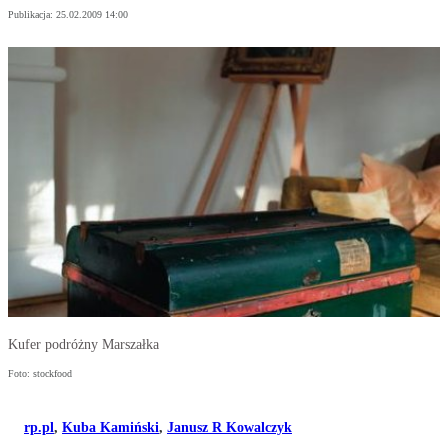
Publikacja:
25.02.2009 14:00
Kufer podróżny Marszałka
Foto: stockfood
rp.pl
,
Kuba Kamiński
,
Janusz R Kowalczyk