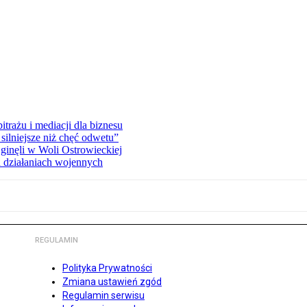
rażu i mediacji dla biznesu
silniejsze niż chęć odwetu”
ginęli w Woli Ostrowieckiej
 działaniach wojennych
REGULAMIN
Polityka Prywatności
Zmiana ustawień zgód
Regulamin serwisu