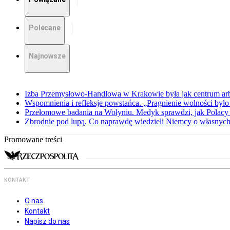
Polecane
Najnowsze
Izba Przemysłowo-Handlowa w Krakowie była jak centrum arbit
Wspomnienia i refleksje powstańca. „Pragnienie wolności było 
Przełomowe badania na Wołyniu. Medyk sprawdzi, jak Polacy 
Zbrodnie pod lupą. Co naprawdę wiedzieli Niemcy o własnych
Promowane treści
KONTAKT
O nas
Kontakt
Napisz do nas