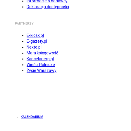
Informacje o nadawcy
Deklaracja dostępności
PARTNERZY
E-kiosk.pl
E-gazety.pl
Nexto.pl
Mała księgowość
Kancelarierp.pl
Wieści Rolnicze
Życie Warszawy
KALENDARIUM