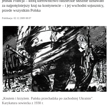
jednak Francja – którą kierownictwo radzieckie słusznie uznawało
za najpotężniejszy kraj na kontynencie – i jej wschodni sojusznicy,
przede wszystkim Polska
Publikacja:
02.12.2009 08:07
„Knutem i krzyżem. Pańska przechadzka po zachodniej Ukrainie”.
Karykatura sowiecka z 1930 r.