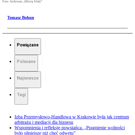
Foto: Archiwum „Mówią Wieki"
Tomasz Bohun
Powiązane
Polecane
Najnowsze
Tagi
Izba Przemysłowo-Handlowa w Krakowie była jak centrum
arbitrażu i mediacji dla biznesu
Wspomnienia i refleksje powstańca. „Pragnienie wolności
było silniejsze niż chęć odwetu”