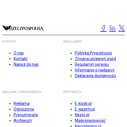
KONTAKT
REGULAMIN
O nas
Polityka Prywatności
Kontakt
Zmiana ustawień zgód
Napisz do nas
Regulamin serwisu
Informacje o nadawcy
Deklaracja dostępności
REKLAMA I PRENUMERATA
PARTNERZY
Reklama
E-kiosk.pl
Ogłoszenia
E-gazety.pl
Prenumerata
Nexto.pl
Archiwum
Mała księgowość
Kancelarierp.pl