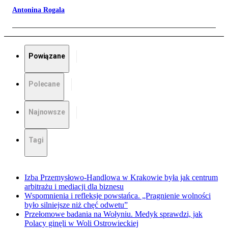
Antonina Rogala
Powiązane
Polecane
Najnowsze
Tagi
Izba Przemysłowo-Handlowa w Krakowie była jak centrum
arbitrażu i mediacji dla biznesu
Wspomnienia i refleksje powstańca. „Pragnienie wolności
było silniejsze niż chęć odwetu”
Przełomowe badania na Wołyniu. Medyk sprawdzi, jak
Polacy ginęli w Woli Ostrowieckiej