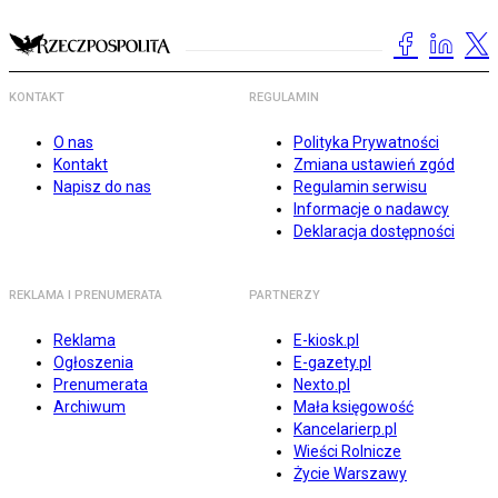
KONTAKT
REGULAMIN
O nas
Polityka Prywatności
Kontakt
Zmiana ustawień zgód
Napisz do nas
Regulamin serwisu
Informacje o nadawcy
Deklaracja dostępności
REKLAMA I PRENUMERATA
PARTNERZY
Reklama
E-kiosk.pl
Ogłoszenia
E-gazety.pl
Prenumerata
Nexto.pl
Archiwum
Mała księgowość
Kancelarierp.pl
Wieści Rolnicze
Życie Warszawy