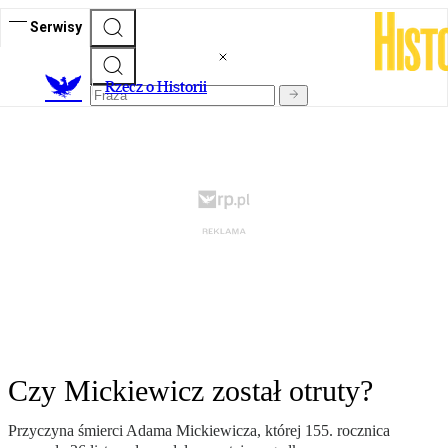
Serwisy
R
zecz o Historii
Czy Mickiewicz został otruty?
Przyczyna śmierci Adama Mickiewicza, której 155. rocznica