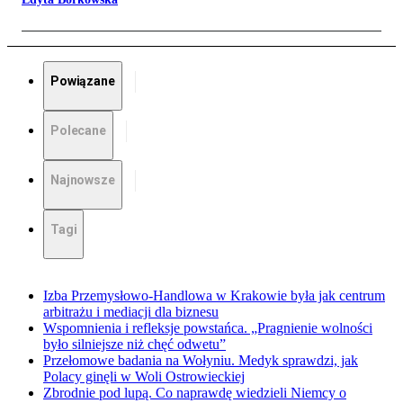
Powiązane
Polecane
Najnowsze
Tagi
Izba Przemysłowo-Handlowa w Krakowie była jak centrum
arbitrażu i mediacji dla biznesu
Wspomnienia i refleksje powstańca. „Pragnienie wolności
było silniejsze niż chęć odwetu”
Przełomowe badania na Wołyniu. Medyk sprawdzi, jak
Polacy ginęli w Woli Ostrowieckiej
Zbrodnie pod lupą. Co naprawdę wiedzieli Niemcy o